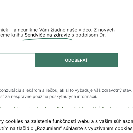
niek – a neunikne Vám žiadne naše video. Z nových
ujeme knihu
Sendviče na zdravie
s podpisom Dr.
ODOBERAŤ
 konzultáciu s lekárom a liečbu, ak si to vyžaduje Váš zdravotný stav.
ť za nesprávne použitie poskytnutých informácií.
ár na odstúpenie od zmluvy
|
Reklamačný formulár
|
Poučenie o ods
Nastavenie cookies
|
Kontakt
 cookies na zaistenie funkčnosti webu a s vaším súhlasom 
utím na tlačidlo „Rozumiem“ súhlasíte s využívaním cookie
2026
, AKV – Ambulancia klinickej výživy, s.r.o.