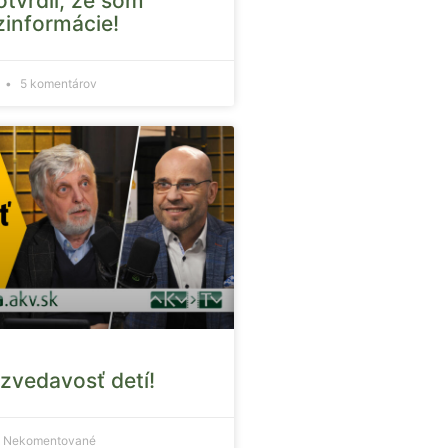
tvrdil, že som
ezinformácie!
5 komentárov
zvedavosť detí!
Nekomentované