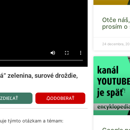
Otče náš,
prosím o s
24 decembra, 2
Nevyhnutné
Tieto súbory
cookie nie sú
á“ zelenina, surové droždie,
voliteľné. Sú
potrebné pre
fungovanie
webovej
ZDIEĽAŤ
ODOBERAŤ
stránky.
enuje týmto otázkam a témam:
Štatistiky
Aby sme