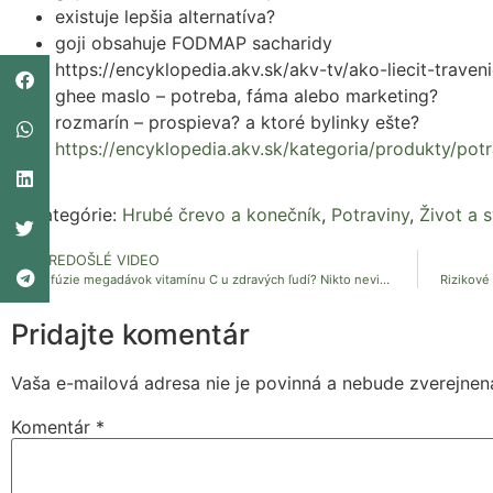
existuje lepšia alternatíva?
goji obsahuje FODMAP sacharidy
https://encyklopedia.akv.sk/akv-tv/ako-liecit-traven
ghee maslo – potreba, fáma alebo marketing?
rozmarín – prospieva? a ktoré bylinky ešte?
https://encyklopedia.akv.sk/kategoria/produkty/potr
Kategórie:
Hrubé črevo a konečník
,
Potraviny
,
Život a 
PREDOŠLÉ VIDEO
Infúzie megadávok vitamínu C u zdravých ľudí? Nikto nevie, čo to vlastne robí.
Pridajte komentár
Vaša e-mailová adresa nie je povinná a nebude zverejnen
Komentár
*