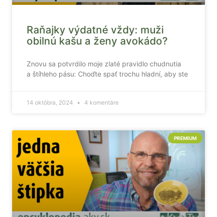
Raňajky výdatné vždy: muži
obilnú kašu a ženy avokádo?
Znovu sa potvrdilo moje zlaté pravidlo chudnutia
a štíhleho pásu: Choďte spať trochu hladní, aby ste
14 októbra, 2024
4 komentáre
PREMIUM