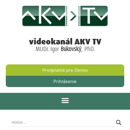
videokanál AKV TV
MUDr. Igor
Bukovský
, PhD.
Predplatné pre členov
Prihlásenie