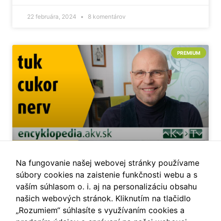
22 februára, 2024
8 komentárov
PREMIUM
Na fungovanie našej webovej stránky používame
Rastlinná strava je „prirodzený
súbory cookies na zaistenie funkčnosti webu a s
ozempik“ a prečo treba
vaším súhlasom o. i. aj na personalizáciu obsahu
dopamínový reset.
našich webových stránok. Kliknutím na tlačidlo
„Rozumiem“ súhlasíte s využívaním cookies a
Koncentrácia cukru a tuku v žalúdku a čreve je