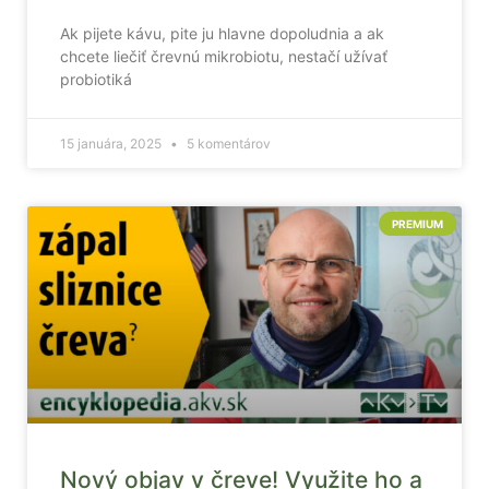
Ak pijete kávu, pite ju hlavne dopoludnia a ak
chcete liečiť črevnú mikrobiotu, nestačí užívať
probiotiká
15 januára, 2025
5 komentárov
PREMIUM
Nový objav v čreve! Využite ho a