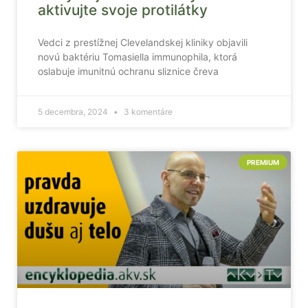
aktivujte svoje protilátky
Vedci z prestížnej Clevelandskej kliniky objavili
novú baktériu Tomasiella immunophila, ktorá
oslabuje imunitnú ochranu sliznice čreva
5 decembra, 2024
3 komentáre
PREMIUM