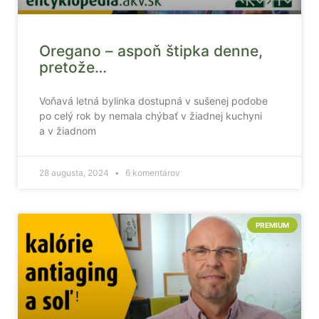
Oregano – aspoň štipka denne,
pretože…
Voňavá letná bylinka dostupná v sušenej podobe
po celý rok by nemala chýbať v žiadnej kuchyni
a v žiadnom
28 augusta, 2024
6 komentárov
PREMIUM