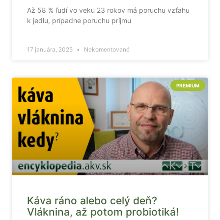
Až 58 % ľudí vo veku 23 rokov má poruchu vzťahu
k jedlu, prípadne poruchu príjmu
17 januára, 2025
Nekomentované
PREMIUM
Káva ráno alebo celý deň?
Vláknina, až potom probiotiká!