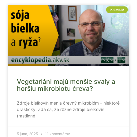
mohli
PREMIUM
zlepšiť
funkčnosť
a štruktúru
webovej
stránky na
základe
spôsobu
používania
webovej
stránky.
Vegetariáni majú menšie svaly a
Používateľská
horšiu mikrobiotu čreva?
spokojnosť
In order for our
Zdroje bielkovín menia črevný mikrobióm – niektoré
website to
drasticky. Zdá sa, že rôzne zdroje bielkovín
perform as well
(rastlinné
as possible
during your
visit. If you
5 júna, 2025
11 komentárov
refuse these