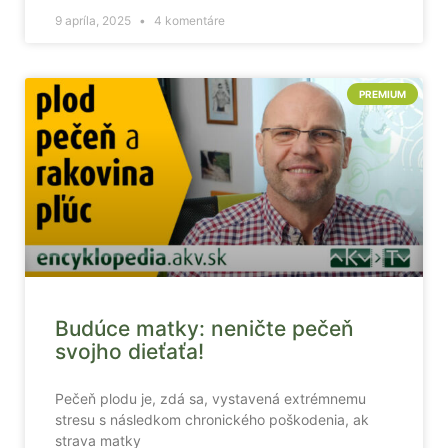
zmiznú.
9 apríla, 2025
4 komentáre
PREMIUM
Budúce matky: neničte pečeň
svojho dieťaťa!
Pečeň plodu je, zdá sa, vystavená extrémnemu
stresu s následkom chronického poškodenia, ak
strava matky