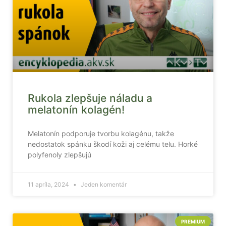
Rukola zlepšuje náladu a
melatonín kolagén!
Melatonín podporuje tvorbu kolagénu, takže
nedostatok spánku škodí koži aj celému telu. Horké
polyfenoly zlepšujú
11 apríla, 2024
Jeden komentár
PREMIUM