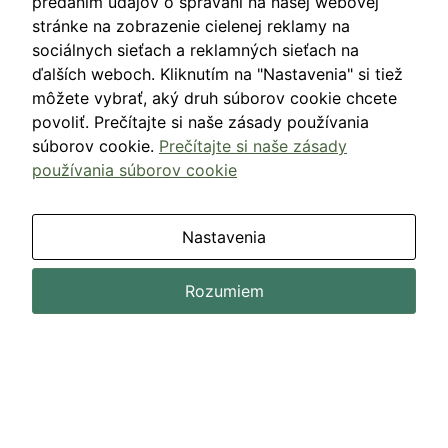
predaním údajov o správaní na našej webovej
silným signálom pre mozog, ktorý podporuje
stránke na zobrazenie cielenej reklamy na
závislosť a túžbu opakovať
sociálnych sieťach a reklamných sieťach na
ďalších weboch. Kliknutím na "Nastavenia" si tiež
12 februára, 2024
Jeden komentár
môžete vybrať, aký druh súborov cookie chcete
povoliť. Prečítajte si naše zásady používania
súborov cookie.
Prečítajte si naše zásady
PREMIUM
používania súborov cookie
Nastavenia
Rozumiem
Ženské slzy, mužská agresivita a
NEPRIMERANÝ optimizmus