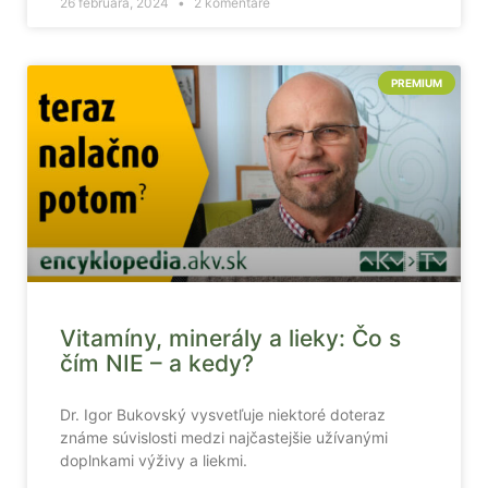
26 februára, 2024
2 komentáre
PREMIUM
Vitamíny, minerály a lieky: Čo s
čím NIE – a kedy?
Dr. Igor Bukovský vysvetľuje niektoré doteraz
známe súvislosti medzi najčastejšie užívanými
doplnkami výživy a liekmi.