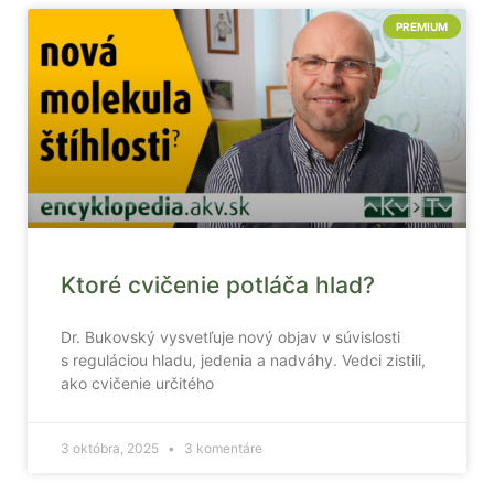
PREMIUM
Nevyhnutné
Tieto súbory
Ktoré cvičenie potláča hlad?
cookie nie sú
voliteľné. Sú
potrebné pre
Dr. Bukovský vysvetľuje nový objav v súvislosti
fungovanie
s reguláciou hladu, jedenia a nadváhy. Vedci zistili,
webovej
ako cvičenie určitého
stránky.
3 októbra, 2025
3 komentáre
Štatistiky
Aby sme