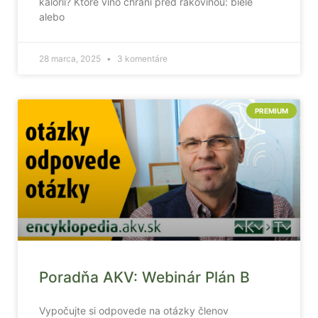
kalórií? Ktoré víno chráni pred rakovinou: biele
alebo
28 marca, 2025
3 komentáre
PREMIUM
Poradňa AKV: Webinár Plán B
Vypočujte si odpovede na otázky členov